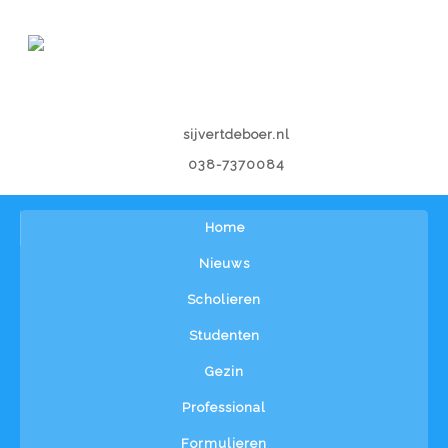
sijvertdeboer.nl
038-7370084
Home
Nieuws
Scholieren
Studenten
Gezin
Professional
Formulieren