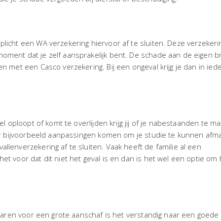
licht een WA verzekering hiervoor af te sluiten. Deze verzekeri
moment dat je zelf aansprakelijk bent. De schade aan de eigen
n met een Casco verzekering. Bij een ongeval krijg je dan in iede
sel oploopt of komt te overlijden krijg jij of je nabestaanden te 
n er bijvoorbeeld aanpassingen komen om je studie te kunnen afm
llenverzekering af te sluiten. Vaak heeft de familie al een
et voor dat dit niet het geval is en dan is het wel een optie om 
 sparen voor een grote aanschaf is het verstandig naar een goede