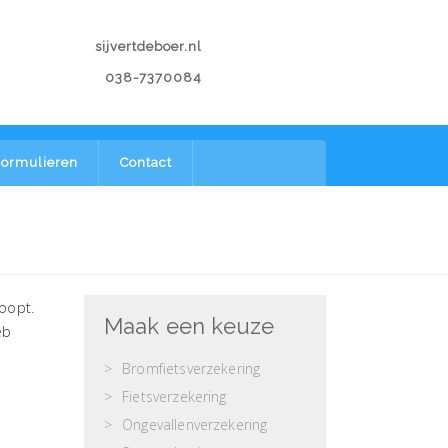
sijvertdeboer.nl
038-7370084
ormulieren
Contact
loopt.
Maak een keuze
eb
Bromfietsverzekering
Fietsverzekering
Ongevallenverzekering