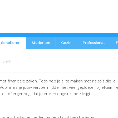
Scholieren
Studenten
Gezin
Professional
F
RINGEN
met financiële zaken. Toch heb je al te maken met risico’s die je 
 Vooral als je jouw vervoermiddel met veel geploeter bij elkaar h
rdt, of erger nog, dat je er een ongeluk mee krijgt.
ie je schade vergoeden bij diefstal of beschadiging.