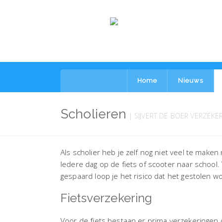
Home
Nieuws
Scholieren
| SIJVERT DE BOER VERZEKE
Als scholier heb je zelf nog niet veel te maken 
Iedere dag op de fiets of scooter naar school.
gespaard loop je het risico dat het gestolen wo
Fietsverzekering
Voor de fiets bestaan er prima verzekeringen d