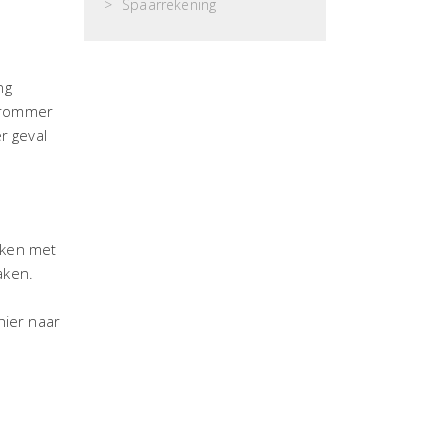
Spaarrekening
ng
 brommer
r geval
maken met
aken.
hier naar