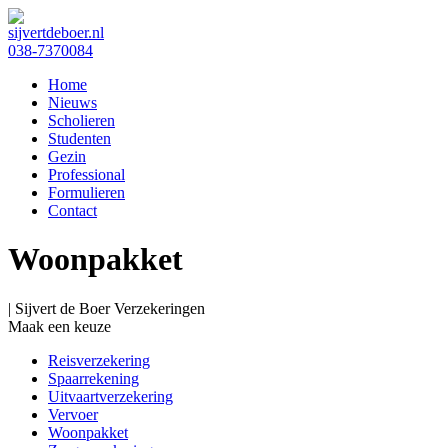
sijvertdeboer.nl
038-7370084
Home
Nieuws
Scholieren
Studenten
Gezin
Professional
Formulieren
Contact
Woonpakket
| Sijvert de Boer Verzekeringen
Maak een keuze
Reisverzekering
Spaarrekening
Uitvaartverzekering
Vervoer
Woonpakket